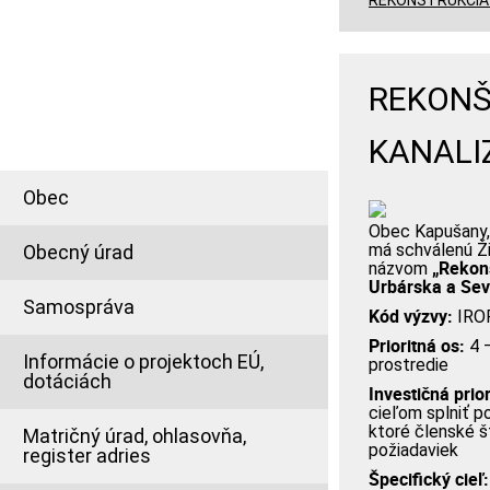
REKONŠTRUKCIA 
INFORMÁCIE PRE
OBČANA
REKONŠ
KANALI
Obec
Obec Kapušany,
má schválenú Ži
Obecný úrad
„Rekonš
názvom
Urbárska a Se
Samospráva
Kód výzvy:
IRO
Prioritná os:
4 –
Informácie o projektoch EÚ,
prostredie
dotáciách
Investičná prior
cieľom splniť p
ktoré členské št
Matričný úrad, ohlasovňa,
požiadaviek
register adries
Špecifický cieľ: