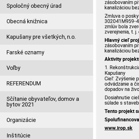
zásobovaním pi
Spoločný obecný úrad
kanalizáciou be
Zmluva o posky
Obecná knižnica
302041M959-421
zmlúv bola zver
zverejnenia, t. j
Kapušany pre všetkých, n.o.
Hlavný cieľ pro
zásobovaním pi
kanalizáciou be
Farské oznamy
Aktivity projekt
Voľby
1. Rekonštrukcia
Kapušany
Cieľ: Zvýšenie
REFERENDUM
odvádzanie a či
dopadov na živo
Dosiahnutie cie
Sčítanie obyvateľov, domov a
súlade s staveb
bytov 2021
Tento projekt 
Spolufinancova
Organizácie
www.irop.sk
Inštitúcie