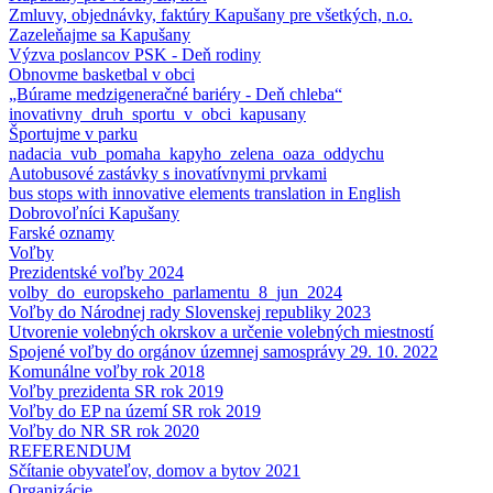
Zmluvy, objednávky, faktúry Kapušany pre všetkých, n.o.
Zazeleňajme sa Kapušany
Výzva poslancov PSK - Deň rodiny
Obnovme basketbal v obci
„Búrame medzigeneračné bariéry - Deň chleba“
inovativny_druh_sportu_v_obci_kapusany
Športujme v parku
nadacia_vub_pomaha_kapyho_zelena_oaza_oddychu
Autobusové zastávky s inovatívnymi prvkami
bus stops with innovative elements translation in English
Dobrovoľníci Kapušany
Farské oznamy
Voľby
Prezidentské voľby 2024
volby_do_europskeho_parlamentu_8_jun_2024
Voľby do Národnej rady Slovenskej republiky 2023
Utvorenie volebných okrskov a určenie volebných miestností
Spojené voľby do orgánov územnej samosprávy 29. 10. 2022
Komunálne voľby rok 2018
Voľby prezidenta SR rok 2019
Voľby do EP na území SR rok 2019
Voľby do NR SR rok 2020
REFERENDUM
Sčítanie obyvateľov, domov a bytov 2021
Organizácie