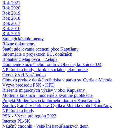
Rok 2021
Rok 2020
Rok 2019
Rok 2018
Rok 2017
Rok 2016
Rok 2015
Strategické dokumenty
Rôzne dokumenty
Štatút udeľovania ocenení obce Kapušany
Informácie o projektoch EÚ, dotáciách
Bohatier z Maglovca – 2.etapa
Doplnenie knižničného fondu v Obecnej knižnici 2024
NP Ľudia a hrady - krok k sociálnej ekonomike
Ovocný sad Nezábudka
Obnova prvkov detského ihriska v parku sv. Cyrila a Metoda
Výzva predsedu PSK - KFD
Riešenie migračných výziev v obci Kapušany
Moderná knižnica - moderné a kvalitné publikácie
Projekt Modernizácia kultúrneho domu v Kapušanoch
Športový areál v Parku sv. Cyrila a Metoda v obci Kapušany
NP Ľudia a hrady
PSK - Výzva pre región 2022
Interreg PL-SK
Náučný chodník - Velikáni kapušianskych dejín