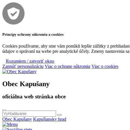
Princípy ochrany súkromia a cookies
Cookies používame, aby sme vám ponúkli lepšie zážitky z prehliadani
údajov o správaní na webe pre analytické účely. Zmeny nastavenia sa p
Rozumiem / zatvoriť okno
Zapnúť personalizáciu
Viac o ochrane súkromia
Viac o cookies
Obec Kapušany
oficiálna web stránka obce
Obec Kapušany
Kapušiansky hrad