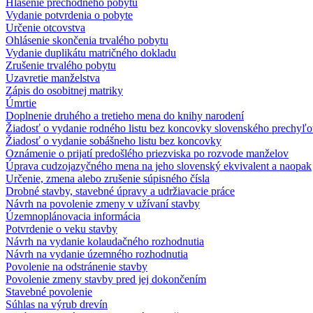
Hlásenie prechodného pobytu
Vydanie potvrdenia o pobyte
Určenie otcovstva
Ohlásenie skončenia trvalého pobytu
Vydanie duplikátu matričného dokladu
Zrušenie trvalého pobytu
Uzavretie manželstva
Zápis do osobitnej matriky
Úmrtie
Doplnenie druhého a tretieho mena do knihy narodení
Žiadosť o vydanie rodného listu bez koncovky slovenského prechyľo
Žiadosť o vydanie sobášneho listu bez koncovky
Oznámenie o prijatí predošlého priezviska po rozvode manželov
Úprava cudzojazyčného mena na jeho slovenský ekvivalent a naopak
Určenie, zmena alebo zrušenie súpisného čísla
Drobné stavby, stavebné úpravy a udržiavacie práce
Návrh na povolenie zmeny v užívaní stavby
Územnoplánovacia informácia
Potvrdenie o veku stavby
Návrh na vydanie kolaudačného rozhodnutia
Návrh na vydanie územného rozhodnutia
Povolenie na odstránenie stavby
Povolenie zmeny stavby pred jej dokončením
Stavebné povolenie
Súhlas na výrub drevín