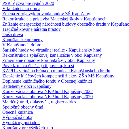
PSK Výzva pre región 2020
V knižnici ako doma
Zmena zdroja vykurovania budov ZŠ Kapušany
Rekonštrukcia a prístavba Materskej školy v Kapušanoch
Zníženie energetickej náročnosti budovy obecného úradu v Kapušan
Tradičné kované náradia hradov
Duša dreva
Kapušianske premeny
V Kapušanoch dobre
Šarišské hrady vo virtuálnej realite - Kapušiansky hrad
Rekonštrukcia splaškovej kanalizácie v obci Kapušany
Zmiernenie dopadov koronakrízy v obci Kapušany
Povedz mi čo čítaš a ja ti poviem, kto si
KAPU - virtuálna brána do minulosti Kapušianskeho hradu
Zlepšenie kľúčových kompetencií žiakov ZŠ s MŠ Kapušany
Doplnenie knižničného fondu v Obecnej knižnici
Betlehem v obci Kapušany
Konzervácia a obnova NKP hrad Kapušany 2022
Konzervácia a obnova NKP hrad Kapušany 2020
Matričný úrad, ohlasovňa, register adries
Spoločný obecný úrad
Obecná knižnica
Výpožičná doba
Výpožičný poriadok
Kapušany pre všetkých, n.o.