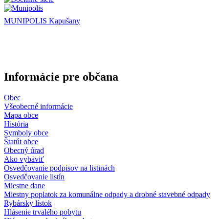
MUNIPOLIS Kapušany
Informácie pre občana
Obec
Všeobecné informácie
Mapa obce
História
Symboly obce
Štatút obce
Obecný úrad
Ako vybaviť
Osvedčovanie podpisov na listinách
Osvedčovanie listín
Miestne dane
Miestny poplatok za komunálne odpady a drobné stavebné odpady
Rybársky lístok
Hlásenie trvalého pobytu