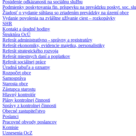
Posúdenie odkázanosti na sociálnu službu
Podmienky poskytovania fin. príspevku na prevádzku poskyt. soc. sl
Žiadosť o vydanie súhlasu so zriadením prevádzky na území obce
Vydanie povolenia na zvláštne užívanie ciest – rozkopávky
SHR
Kontakt a úradné hodiny
Štruktúra OcÚ
Referát administratívno - správny a registratúry
Referát ekonomiky, evidencie majetku, personalistiky
Referát strategického rozvoja
Referát miestnych daní a poplatkov
Referát sociálnej práce
Úradná tabuľa a oznamy
Rozpočet obce
Samospráva
Starosta obce
Zástupca starostu
Hlavný kontrolór
Plány kontrolnej činnosti
Správy z kontrolnej činnosti
Obecné zastupiteľstvo
Poslanci
Pracovné obvody poslancov
Komisie
Uznesenia OcZ