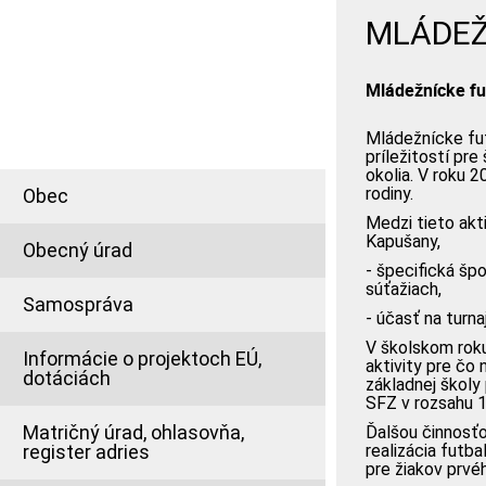
MLÁDEŽ
INFORMÁCIE PRE
OBČANA
Mládežnícke f
Mládežnícke fut
príležitostí pr
okolia. V roku 2
rodiny.
Obec
Medzi tieto akt
Kapušany,
Obecný úrad
- špecifická šp
súťažiach,
Samospráva
- účasť na turn
V školskom rok
Informácie o projektoch EÚ,
aktivity pre čo 
dotáciách
základnej škol
SFZ v rozsahu 1
Matričný úrad, ohlasovňa,
Ďalšou činnosť
register adries
realizácia futb
pre žiakov prvé