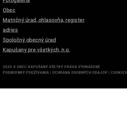
Fotogaléria
Obec
Matričný úrad, ohlasovňa, register
adries
Spoločný obecný úrad
Kapušany pre všetkých, n.o.
2020 ©
OBEC KAPUŠANY
VŠETKY PRÁVA VYHRADENÉ
PODMIENKY POUŽÍVANIA
|
OCHRANA OSOBNÝCH ÚDAJOV
|
COOKIES