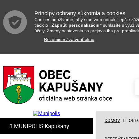
Princípy ochrany súkromia a cookies
Cookies používame, aby sme vám ponúkli lepšie zážit
tlačidlo
„Zapnúť personalizáciu“
súhlasíte s využí
účely. Zmeny nastavenia sa prejavia iba pre prehliad
Rozumiem / zatvoriť okno
OBEC
KAPUŠANY
oficiálna web stránka obce
DOMOV
OBE
MUNIPOLIS Kapušany
REFERÁT MIESTN