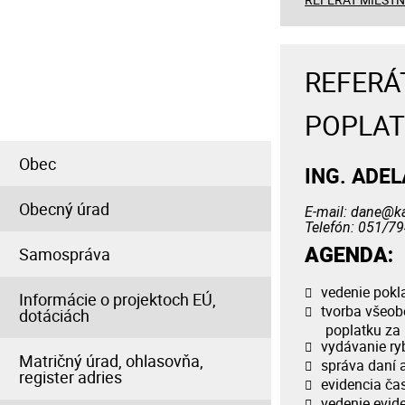
INFORMÁCIE PRE
OBČANA
REFERÁ
POPLA
Obec
ING. ADE
Obecný úrad
E-mail: dane@k
Telefón: 051/7
Samospráva
AGENDA:
vedenie pokl
Informácie o projektoch EÚ,
tvorba všeob
dotáciách
poplatku za
vydávanie ryb
Matričný úrad, ohlasovňa,
správa daní 
register adries
evidencia čas
vedenie evid