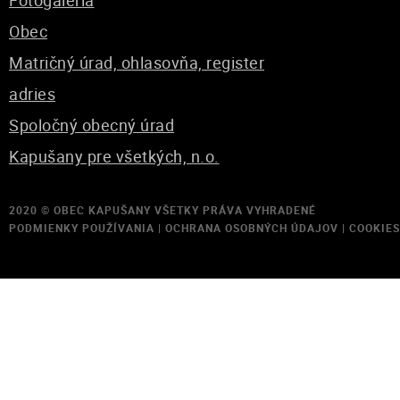
Fotogaléria
Obec
Matričný úrad, ohlasovňa, register
adries
Spoločný obecný úrad
Kapušany pre všetkých, n.o.
2020 ©
OBEC KAPUŠANY
VŠETKY PRÁVA VYHRADENÉ
PODMIENKY POUŽÍVANIA
|
OCHRANA OSOBNÝCH ÚDAJOV
|
COOKIES