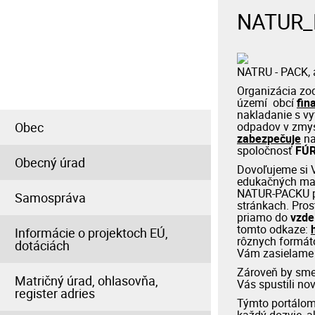
NATUR_
INFORMÁCIE PRE
OBČANA
NATRU - PACK, a
Organizácia zo
území obcí
fin
nakladanie s vy
Obec
odpadov v zmys
zabezpečuje
na
spoločnosť
FÚR
Obecný úrad
Dovoľujeme si V
edukačných mat
NATUR-PACKU pr
Samospráva
stránkach. Pro
priamo do
vzde
tomto odkaze:
Informácie o projektoch EÚ,
rôznych formát
dotáciách
Vám zasielame v
Zároveň by sme 
Matričný úrad, ohlasovňa,
Vás spustili no
register adries
Týmto portálom