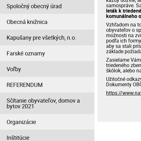
každý dozvie, a
samospráve. Sam
Spoločný obecný úrad
leták k triede
komunálneho o
Obecná knižnica
Vzhľadom na to
obyvateľov o sp
možnosti na zvi
Kapušany pre všetkých, n.o.
podľa ich form
aby sa stali pr
základe požiad
Farské oznamy
Zasielame Vám 
triedeného zber
Voľby
škôlok, alebo n
Užitočné odkazy
REFERENDUM
Dokumenty OB
https://www.na
Sčítanie obyvateľov, domov a
bytov 2021
Organizácie
Inštitúcie