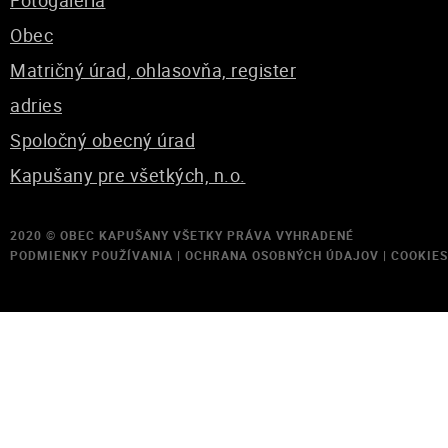
Fotogaléria
Obec
Matričný úrad, ohlasovňa, register
adries
Spoločný obecný úrad
Kapušany pre všetkých, n.o.
2020 ©
OBEC KAPUŠANY
VŠETKY PRÁVA VYHRADENÉ
PODMIENKY POUŽÍVANIA
|
OCHRANA OSOBNÝCH ÚDAJOV
|
COOKIES