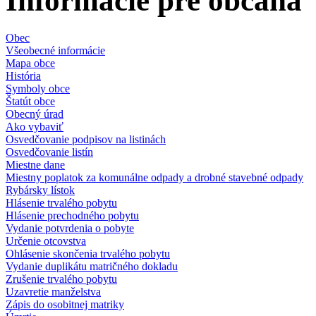
Informácie pre občana
Obec
Všeobecné informácie
Mapa obce
História
Symboly obce
Štatút obce
Obecný úrad
Ako vybaviť
Osvedčovanie podpisov na listinách
Osvedčovanie listín
Miestne dane
Miestny poplatok za komunálne odpady a drobné stavebné odpady
Rybársky lístok
Hlásenie trvalého pobytu
Hlásenie prechodného pobytu
Vydanie potvrdenia o pobyte
Určenie otcovstva
Ohlásenie skončenia trvalého pobytu
Vydanie duplikátu matričného dokladu
Zrušenie trvalého pobytu
Uzavretie manželstva
Zápis do osobitnej matriky