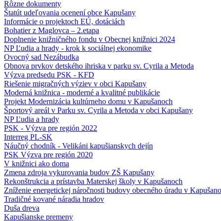
Rôzne dokumenty
Štatút udeľovania ocenení obce Kapušany
Informácie o projektoch EÚ, dotáciách
Bohatier z Maglovca – 2.etapa
Doplnenie knižničného fondu v Obecnej knižnici 2024
NP Ľudia a hrady - krok k sociálnej ekonomike
Ovocný sad Nezábudka
Obnova prvkov detského ihriska v parku sv. Cyrila a Metoda
Výzva predsedu PSK - KFD
Riešenie migračných výziev v obci Kapušany
Moderná knižnica - moderné a kvalitné publikácie
Projekt Modernizácia kultúrneho domu v Kapušanoch
Športový areál v Parku sv. Cyrila a Metoda v obci Kapušany
NP Ľudia a hrady
PSK - Výzva pre región 2022
Interreg PL-SK
Náučný chodník - Velikáni kapušianskych dejín
PSK Výzva pre región 2020
V knižnici ako doma
Zmena zdroja vykurovania budov ZŠ Kapušany
Rekonštrukcia a prístavba Materskej školy v Kapušanoch
Zníženie energetickej náročnosti budovy obecného úradu v Kapušan
Tradičné kované náradia hradov
Duša dreva
Kapušianske premeny