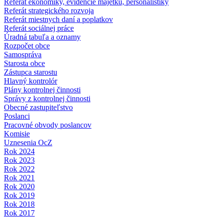
Referát ekonomiky, evidencie majetku, personalistiky
Referát strategického rozvoja
Referát miestnych daní a poplatkov
Referát sociálnej práce
Úradná tabuľa a oznamy
Rozpočet obce
Samospráva
Starosta obce
Zástupca starostu
Hlavný kontrolór
Plány kontrolnej činnosti
Správy z kontrolnej činnosti
Obecné zastupiteľstvo
Poslanci
Pracovné obvody poslancov
Komisie
Uznesenia OcZ
Rok 2024
Rok 2023
Rok 2022
Rok 2021
Rok 2020
Rok 2019
Rok 2018
Rok 2017