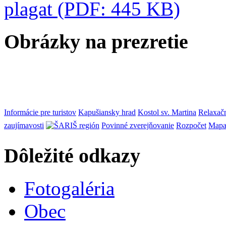
plagat (PDF: 445 KB)
Obrázky na prezretie
Informácie pre turistov
Kapušiansky hrad
Kostol sv. Martina
Relaxač
zaujímavosti
Povinné zverejňovanie
Rozpočet
Mapa
Dôležité odkazy
Fotogaléria
Obec