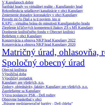
V Kapušanoch dobre
Šarišské hrady vo virtuálnej realite - Kapušiansky hrad
Rekonštrukcia splaškovej kanalizácie v obci Kapušany
Zmiernenie dopadov koronakrízy v obci Kapušany
Povedz mi čo čítaš a ja ti poviem, kto si
KAPU - virtuálna brána do minulosti Kapušianskeho hradu
Zlepšenie kľúčových kompetencií žiakov ZŠ s MŠ Kapušany
Doplnenie knižničného fondu v Obecnej knižnici
Betlehem v obci Kapušany
Konzervácia a obnova NKP hrad Kapušany 2022
Konzervácia a obnova NKP hrad Kapušany 2020
Matričný úrad, ohlasovňa, re
Spoločný obecný úrad
Obecná knižnica
Výpožičná doba
Výpožičný poriadok
Kapušany pre všetkých, n.o.
Zmluvy, objednávky, faktúry Kapušany pre všetkých, n.o.
Zazeleňajme sa Kapušany
Výzva poslancov PSK - Deň rodiny
Obnovme basketbal v obci
„Búrame medzigeneračné bariéry - Deň chleba“