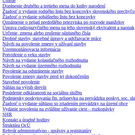
Úmrtie
Doplnenie druhého a tretieho mena do knihy narodení
Žiadosť o vydanie rodného listu bez koncovky slovenského prechyľo
Žiadosť o vydanie sobášneho listu bez koncovky
Oznámenie o prijatí predošlého priezviska po rozvode manželov
Úprava cudzojazyčného mena na jeho slovenský ekvivalent a naopak
Určenie, zmena alebo zrušenie súpisného čísla
Drobné stavby, stavebné úpravy a udržiavacie práce
Návrh na povolenie zmeny v užívaní stavby
Územnoplánovacia informácia
Potvrdenie o veku stavby
Návrh na vydanie kolaudačného rozhodnutia
Návrh na vydanie územného rozhodnutia
Povolenie na odstránenie stavby
Povolenie zmeny stavby pred jej dokončením
Stavebné povolenie
Súhlas na výrub drevín
Posúdenie odkázanosti na sociálnu službu
Podmienky poskytovania fin. príspevku na prevádzku poskyt. soc. sl
Žiadosť o vydanie súhlasu so zriadením prevádzky na území obce
Vydanie povolenia na zvláštne užívanie ciest – rozkopávky
SHR
Kontakt a úradné hodiny
Štruktúra OcÚ
Referát administratívno - správny a registratúry