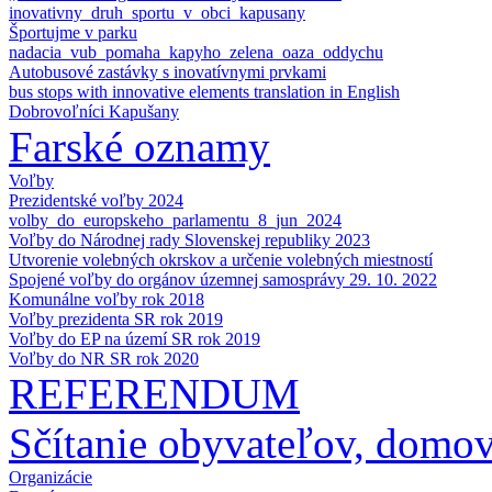
inovativny_druh_sportu_v_obci_kapusany
Športujme v parku
nadacia_vub_pomaha_kapyho_zelena_oaza_oddychu
Autobusové zastávky s inovatívnymi prvkami
bus stops with innovative elements translation in English
Dobrovoľníci Kapušany
Farské oznamy
Voľby
Prezidentské voľby 2024
volby_do_europskeho_parlamentu_8_jun_2024
Voľby do Národnej rady Slovenskej republiky 2023
Utvorenie volebných okrskov a určenie volebných miestností
Spojené voľby do orgánov územnej samosprávy 29. 10. 2022
Komunálne voľby rok 2018
Voľby prezidenta SR rok 2019
Voľby do EP na území SR rok 2019
Voľby do NR SR rok 2020
REFERENDUM
Sčítanie obyvateľov, domo
Organizácie