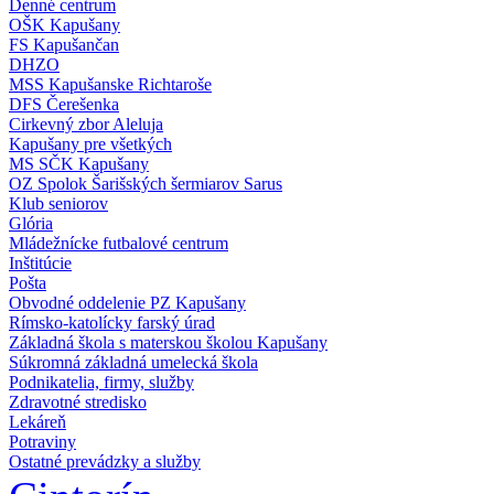
Denné centrum
OŠK Kapušany
FS Kapušančan
DHZO
MSS Kapušanske Richtaroše
DFS Čerešenka
Cirkevný zbor Aleluja
Kapušany pre všetkých
MS SČK Kapušany
OZ Spolok Šarišských šermiarov Sarus
Klub seniorov
Glória
Mládežnícke futbalové centrum
Inštitúcie
Pošta
Obvodné oddelenie PZ Kapušany
Rímsko-katolícky farský úrad
Základná škola s materskou školou Kapušany
Súkromná základná umelecká škola
Podnikatelia, firmy, služby
Zdravotné stredisko
Lekáreň
Potraviny
Ostatné prevádzky a služby