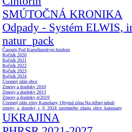
Cintorín
SMÚTOČNÁ KRONIKA
Odpady - Systém ELWIS, in
natur_pack
Časopis Pod Kapušianskym hradom
Ročník 2020
Ročník 2021
Ročník 2022
Ročník 2023
Ročník 2024
Územný plán obce
Zmeny a doplnky 2010
Zmeny a doplnky 2013
Zmeny a doplnky 4/2019
Územný plán zóny Kapušany, Obytná zóna Na nižnej tabuli
zmeny_a_dopnky_c_6_2024_uzemneho_planu_obce_kapusany
UKRAJINA
PHRSR 2021-2027