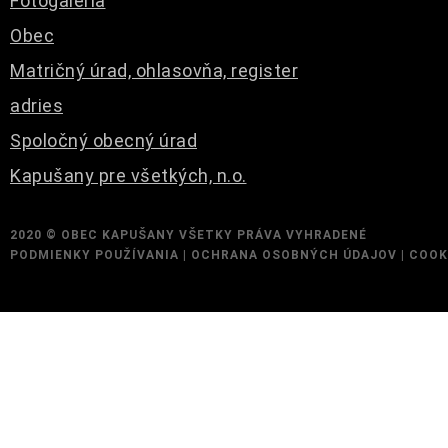
Fotogaléria
Obec
Matričný úrad, ohlasovňa, register
adries
Spoločný obecný úrad
Kapušany pre všetkých, n.o.
2020 ©
OBEC KAPUŠANY
VŠETKY PRÁVA VYHRADENÉ
PODMIENKY POUŽÍVANIA
|
OCHRANA OSOBNÝCH ÚDAJOV
|
COOK