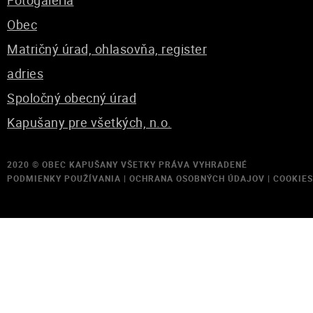
Fotogaléria
Obec
Matričný úrad, ohlasovňa, register
adries
Spoločný obecný úrad
Kapušany pre všetkých, n.o.
2020 ©
OBEC KAPUŠANY
VŠETKY PRÁVA VYHRADENÉ
PODMIENKY POUŽÍVANIA
|
OCHRANA OSOBNÝCH ÚDAJOV
|
COOKIES