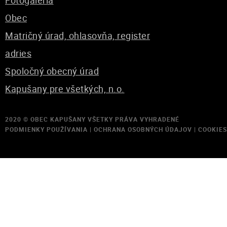
Fotogaléria
Obec
Matričný úrad, ohlasovňa, register
adries
Spoločný obecný úrad
Kapušany pre všetkých, n.o.
2020 ©
OBEC KAPUŠANY
VŠETKY PRÁVA VYHRADENÉ
PODMIENKY POUŽÍVANIA
|
OCHRANA OSOBNÝCH ÚDAJOV
|
COOKIES