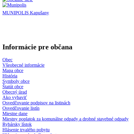
MUNIPOLIS Kapušany
Informácie pre občana
Obec
Všeobecné informácie
Mapa obce
História
Symboly obce
Štatút obce
Obecný úrad
Ako vybaviť
Osvedčovanie podpisov na listinách
Osvedčovanie listín
Miestne dane
Miestny poplatok za komunálne odpady a drobné stavebné odpady
Rybársky lístok
Hlásenie trvalého pobytu