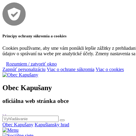
Princípy ochrany súkromia a cookies
Cookies používame, aby sme vám ponúkli lepšie zážitky z prehliadani
údajov o správaní na webe pre analytické účely. Zmeny nastavenia sa p
Rozumiem / zatvoriť okno
Zapnúť personalizáciu
Viac o ochrane súkromia
Viac o cookies
Obec Kapušany
oficiálna web stránka obce
Obec Kapušany
Kapušiansky hrad