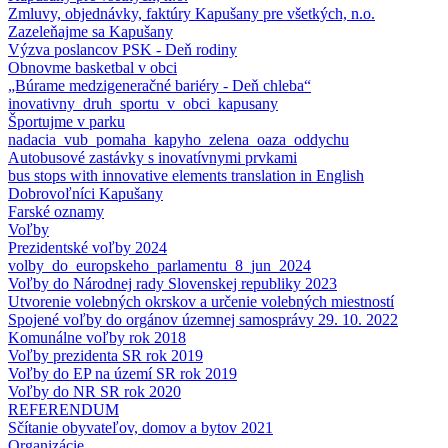
Zmluvy, objednávky, faktúry Kapušany pre všetkých, n.o.
Zazeleňajme sa Kapušany
Výzva poslancov PSK - Deň rodiny
Obnovme basketbal v obci
„Búrame medzigeneračné bariéry - Deň chleba“
inovativny_druh_sportu_v_obci_kapusany
Športujme v parku
nadacia_vub_pomaha_kapyho_zelena_oaza_oddychu
Autobusové zastávky s inovatívnymi prvkami
bus stops with innovative elements translation in English
Dobrovoľníci Kapušany
Farské oznamy
Voľby
Prezidentské voľby 2024
volby_do_europskeho_parlamentu_8_jun_2024
Voľby do Národnej rady Slovenskej republiky 2023
Utvorenie volebných okrskov a určenie volebných miestností
Spojené voľby do orgánov územnej samosprávy 29. 10. 2022
Komunálne voľby rok 2018
Voľby prezidenta SR rok 2019
Voľby do EP na území SR rok 2019
Voľby do NR SR rok 2020
REFERENDUM
Sčítanie obyvateľov, domov a bytov 2021
Organizácie