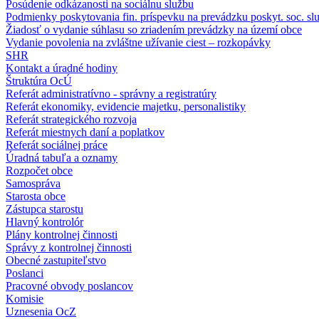
Posúdenie odkázanosti na sociálnu službu
Podmienky poskytovania fin. príspevku na prevádzku poskyt. soc. sl
Žiadosť o vydanie súhlasu so zriadením prevádzky na území obce
Vydanie povolenia na zvláštne užívanie ciest – rozkopávky
SHR
Kontakt a úradné hodiny
Štruktúra OcÚ
Referát administratívno - správny a registratúry
Referát ekonomiky, evidencie majetku, personalistiky
Referát strategického rozvoja
Referát miestnych daní a poplatkov
Referát sociálnej práce
Úradná tabuľa a oznamy
Rozpočet obce
Samospráva
Starosta obce
Zástupca starostu
Hlavný kontrolór
Plány kontrolnej činnosti
Správy z kontrolnej činnosti
Obecné zastupiteľstvo
Poslanci
Pracovné obvody poslancov
Komisie
Uznesenia OcZ