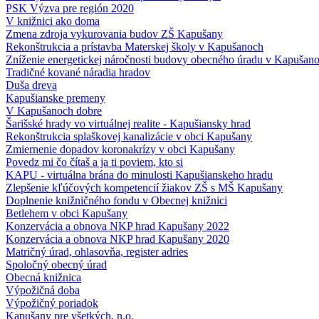
PSK Výzva pre región 2020
V knižnici ako doma
Zmena zdroja vykurovania budov ZŠ Kapušany
Rekonštrukcia a prístavba Materskej školy v Kapušanoch
Zníženie energetickej náročnosti budovy obecného úradu v Kapušan
Tradičné kované náradia hradov
Duša dreva
Kapušianske premeny
V Kapušanoch dobre
Šarišské hrady vo virtuálnej realite - Kapušiansky hrad
Rekonštrukcia splaškovej kanalizácie v obci Kapušany
Zmiernenie dopadov koronakrízy v obci Kapušany
Povedz mi čo čítaš a ja ti poviem, kto si
KAPU - virtuálna brána do minulosti Kapušianskeho hradu
Zlepšenie kľúčových kompetencií žiakov ZŠ s MŠ Kapušany
Doplnenie knižničného fondu v Obecnej knižnici
Betlehem v obci Kapušany
Konzervácia a obnova NKP hrad Kapušany 2022
Konzervácia a obnova NKP hrad Kapušany 2020
Matričný úrad, ohlasovňa, register adries
Spoločný obecný úrad
Obecná knižnica
Výpožičná doba
Výpožičný poriadok
Kapušany pre všetkých, n.o.