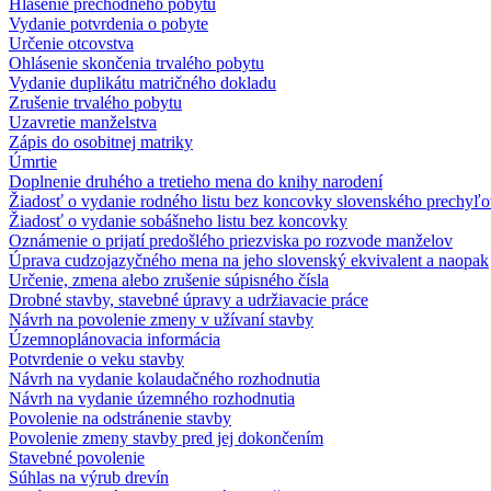
Hlásenie prechodného pobytu
Vydanie potvrdenia o pobyte
Určenie otcovstva
Ohlásenie skončenia trvalého pobytu
Vydanie duplikátu matričného dokladu
Zrušenie trvalého pobytu
Uzavretie manželstva
Zápis do osobitnej matriky
Úmrtie
Doplnenie druhého a tretieho mena do knihy narodení
Žiadosť o vydanie rodného listu bez koncovky slovenského prechyľo
Žiadosť o vydanie sobášneho listu bez koncovky
Oznámenie o prijatí predošlého priezviska po rozvode manželov
Úprava cudzojazyčného mena na jeho slovenský ekvivalent a naopak
Určenie, zmena alebo zrušenie súpisného čísla
Drobné stavby, stavebné úpravy a udržiavacie práce
Návrh na povolenie zmeny v užívaní stavby
Územnoplánovacia informácia
Potvrdenie o veku stavby
Návrh na vydanie kolaudačného rozhodnutia
Návrh na vydanie územného rozhodnutia
Povolenie na odstránenie stavby
Povolenie zmeny stavby pred jej dokončením
Stavebné povolenie
Súhlas na výrub drevín