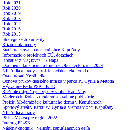
Rok 2021
Rok 2020
Rok 2019
Rok 2018
Rok 2017
Rok 2016
Rok 2015
Strategické dokumenty
Rôzne dokumenty
Štatút udeľovania ocenení obce Kapušany
Informácie o projektoch EÚ, dotáciách
Bohatier z Maglovca – 2.etapa
Doplnenie knižničného fondu v Obecnej knižnici 2024
NP Ľudia a hrady - krok k sociálnej ekonomike
Ovocný sad Nezábudka
Obnova prvkov detského ihriska v parku sv. Cyrila a Metoda
Výzva predsedu PSK - KFD
Riešenie migračných výziev v obci Kapušany
Moderná knižnica - moderné a kvalitné publikácie
Projekt Modernizácia kultúrneho domu v Kapušanoch
Športový areál v Parku sv. Cyrila a Metoda v obci Kapušany
NP Ľudia a hrady
PSK - Výzva pre región 2022
Interreg PL-SK
Náučný chodník - Velikáni kapušianskych dejín