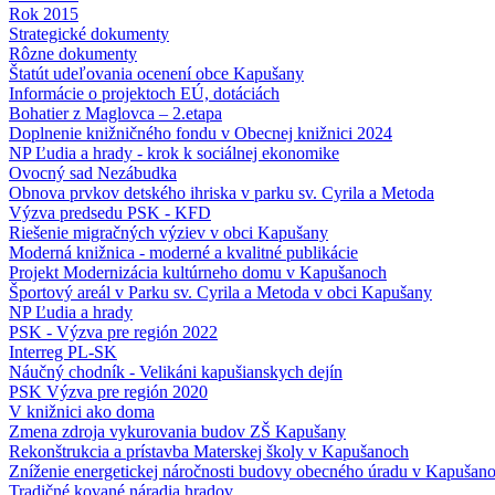
Rok 2015
Strategické dokumenty
Rôzne dokumenty
Štatút udeľovania ocenení obce Kapušany
Informácie o projektoch EÚ, dotáciách
Bohatier z Maglovca – 2.etapa
Doplnenie knižničného fondu v Obecnej knižnici 2024
NP Ľudia a hrady - krok k sociálnej ekonomike
Ovocný sad Nezábudka
Obnova prvkov detského ihriska v parku sv. Cyrila a Metoda
Výzva predsedu PSK - KFD
Riešenie migračných výziev v obci Kapušany
Moderná knižnica - moderné a kvalitné publikácie
Projekt Modernizácia kultúrneho domu v Kapušanoch
Športový areál v Parku sv. Cyrila a Metoda v obci Kapušany
NP Ľudia a hrady
PSK - Výzva pre región 2022
Interreg PL-SK
Náučný chodník - Velikáni kapušianskych dejín
PSK Výzva pre región 2020
V knižnici ako doma
Zmena zdroja vykurovania budov ZŠ Kapušany
Rekonštrukcia a prístavba Materskej školy v Kapušanoch
Zníženie energetickej náročnosti budovy obecného úradu v Kapušan
Tradičné kované náradia hradov