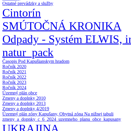
Ostatné prevádzky a služby
Cintorín
SMÚTOČNÁ KRONIKA
Odpady - Systém ELWIS, in
natur_pack
Časopis Pod Kapušianskym hradom
Ročník 2020
Ročník 2021
Ročník 2022
Ročník 2023
Ročník 2024
Územný plán obce
Zmeny a doplnky 2010
Zmeny a doplnky 2013
Zmeny a doplnky 4/2019
Územný plán zóny Kapušany, Obytná zóna Na nižnej tabuli
zmeny_a_dopnky_c_6_2024_uzemneho_planu_obce_kapusany
UKRAJINA