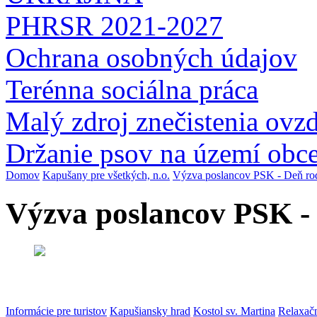
PHRSR 2021-2027
Ochrana osobných údajov
Terénna sociálna práca
Malý zdroj znečistenia ovz
Držanie psov na území obc
Domov
Kapušany pre všetkých, n.o.
Výzva poslancov PSK - Deň ro
Výzva poslancov PSK -
Informácie pre turistov
Kapušiansky hrad
Kostol sv. Martina
Relaxač