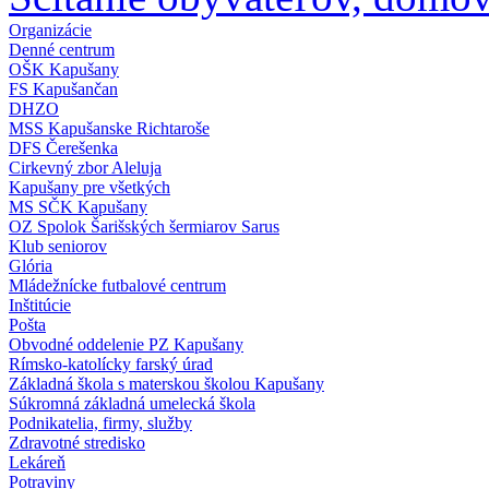
Organizácie
Denné centrum
OŠK Kapušany
FS Kapušančan
DHZO
MSS Kapušanske Richtaroše
DFS Čerešenka
Cirkevný zbor Aleluja
Kapušany pre všetkých
MS SČK Kapušany
OZ Spolok Šarišských šermiarov Sarus
Klub seniorov
Glória
Mládežnícke futbalové centrum
Inštitúcie
Pošta
Obvodné oddelenie PZ Kapušany
Rímsko-katolícky farský úrad
Základná škola s materskou školou Kapušany
Súkromná základná umelecká škola
Podnikatelia, firmy, služby
Zdravotné stredisko
Lekáreň
Potraviny