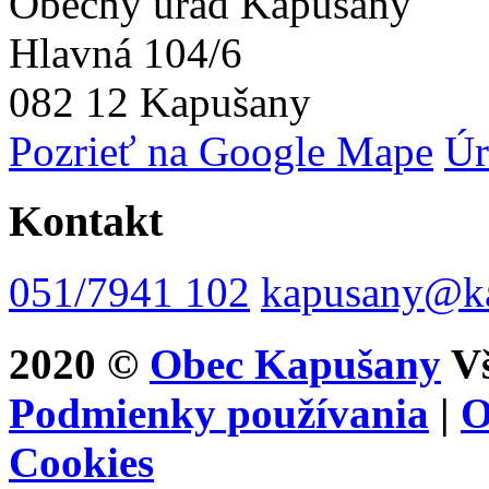
Obecný úrad Kapušany
Hlavná 104/6
082 12 Kapušany
Pozrieť na Google Mape
Úr
Kontakt
051/7941 102
kapusany@ka
2020 ©
Obec Kapušany
Vš
Podmienky používania
|
O
Cookies