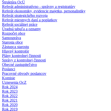
Štruktúra OcÚ
Referát administratívno - správny a registratúry
Referát ekonomiky, evidencie majetku, personalistiky
Referát strategického rozvoja
Referát miestnych daní a poplatkov
Referát sociálnej práce
Úradná tabuľa a oznamy
Rozpočet obce
Samospráva
Starosta obce
Zástupca starostu
Hlavný kontrolór
Plány kontrolnej činnosti
Správy z kontrolnej činnosti
Obecné zastupiteľstvo
Poslanci
Pracovné obvody poslancov
Komisie
Uznesenia OcZ
Rok 2024
Rok 2023
Rok 2022
Rok 2021
Rok 2020
Rok 2019