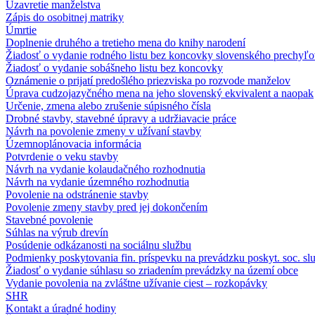
Uzavretie manželstva
Zápis do osobitnej matriky
Úmrtie
Doplnenie druhého a tretieho mena do knihy narodení
Žiadosť o vydanie rodného listu bez koncovky slovenského prechyľo
Žiadosť o vydanie sobášneho listu bez koncovky
Oznámenie o prijatí predošlého priezviska po rozvode manželov
Úprava cudzojazyčného mena na jeho slovenský ekvivalent a naopak
Určenie, zmena alebo zrušenie súpisného čísla
Drobné stavby, stavebné úpravy a udržiavacie práce
Návrh na povolenie zmeny v užívaní stavby
Územnoplánovacia informácia
Potvrdenie o veku stavby
Návrh na vydanie kolaudačného rozhodnutia
Návrh na vydanie územného rozhodnutia
Povolenie na odstránenie stavby
Povolenie zmeny stavby pred jej dokončením
Stavebné povolenie
Súhlas na výrub drevín
Posúdenie odkázanosti na sociálnu službu
Podmienky poskytovania fin. príspevku na prevádzku poskyt. soc. sl
Žiadosť o vydanie súhlasu so zriadením prevádzky na území obce
Vydanie povolenia na zvláštne užívanie ciest – rozkopávky
SHR
Kontakt a úradné hodiny