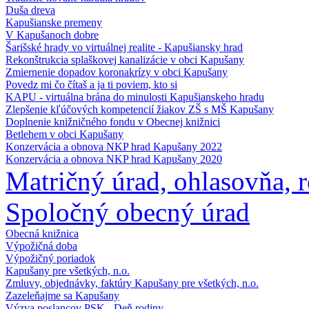
Duša dreva
Kapušianske premeny
V Kapušanoch dobre
Šarišské hrady vo virtuálnej realite - Kapušiansky hrad
Rekonštrukcia splaškovej kanalizácie v obci Kapušany
Zmiernenie dopadov koronakrízy v obci Kapušany
Povedz mi čo čítaš a ja ti poviem, kto si
KAPU - virtuálna brána do minulosti Kapušianskeho hradu
Zlepšenie kľúčových kompetencií žiakov ZŠ s MŠ Kapušany
Doplnenie knižničného fondu v Obecnej knižnici
Betlehem v obci Kapušany
Konzervácia a obnova NKP hrad Kapušany 2022
Konzervácia a obnova NKP hrad Kapušany 2020
Matričný úrad, ohlasovňa, re
Spoločný obecný úrad
Obecná knižnica
Výpožičná doba
Výpožičný poriadok
Kapušany pre všetkých, n.o.
Zmluvy, objednávky, faktúry Kapušany pre všetkých, n.o.
Zazeleňajme sa Kapušany
Výzva poslancov PSK - Deň rodiny