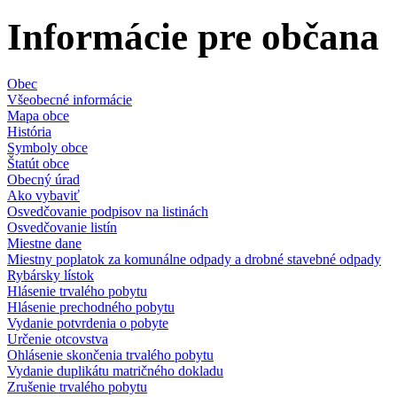
Informácie pre občana
Obec
Všeobecné informácie
Mapa obce
História
Symboly obce
Štatút obce
Obecný úrad
Ako vybaviť
Osvedčovanie podpisov na listinách
Osvedčovanie listín
Miestne dane
Miestny poplatok za komunálne odpady a drobné stavebné odpady
Rybársky lístok
Hlásenie trvalého pobytu
Hlásenie prechodného pobytu
Vydanie potvrdenia o pobyte
Určenie otcovstva
Ohlásenie skončenia trvalého pobytu
Vydanie duplikátu matričného dokladu
Zrušenie trvalého pobytu