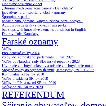
Obnovme basketbal v obci
„Búrame medzigeneračné bariéry - Deň chleba“
inovativny_druh_sportu_v_obci_kapusany
Športujme v parku
nadacia_vub_pomaha_kapyho_zelena_oaza_oddychu
Autobusové zastávky s inovatívnymi prvkami
bus stops with innovative elements translation in English
Dobrovoľníci Kapušany
Farské oznamy
Voľby
Prezidentské voľby 2024
volby_do_europskeho_parlamentu_8_jun_2024
Voľby do Národnej rady Slovenskej republiky 2023
Utvorenie volebných okrskov a určenie volebných miestností
Spojené voľby do orgánov územnej samosprávy 29. 10. 2022
Komunálne voľby rok 2018
Voľby prezidenta SR rok 2019
Voľby do EP na území SR rok 2019
Voľby do NR SR rok 2020
REFERENDUM
Sčítanie obyvateľov, domo